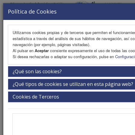
Política de Cookies
Utilizamos cookies propias y de terceros que permiten el funcionamient
estadística a través del análisis de sus hábitos de navegación, así co
MENU
navegación (por ejemplo, páginas visitadas).
Al pulsar en
Aceptar
consiente expresamente el uso de todas las coo
Si desea rechazarlas o adaptar su configuración, pulse en
Configurac
Warning
: Undefined array key "idP" in
¿Qué son las cookies?
/var/www/vhosts/samenut.org/eventos.samenut.org/subMenus/areaCie
on line
13
¿Qué tipos de cookies se utilizan en esta página web?
Programa Científico Preliminar
Cookies de Terceros
Plantilla
Ejes Temáticos del Cuarto Congreso de Terapéutica Nutricional